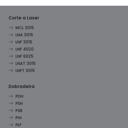
Corte a Laser
MCL 3015
LNA 3015
LNF 3015
LNF 4020
LNF 6025
LNAT 3015
LNFT 3015
Dobradeira
PDH
PSH
PSR
PHI
PLF