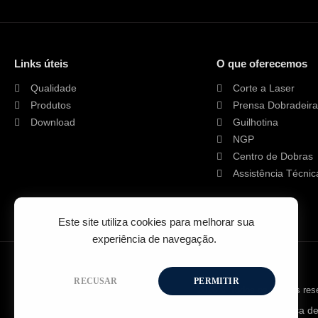
Links úteis
O que oferecemos
Qualidade
Corte a Laser
Produtos
Prensa Dobradeira
Download
Guilhotina
NGP
Centro de Dobras
Assistência Técnic
Este site utiliza cookies para melhorar sua
experiência de navegação.
RECUSAR
PERMITIR
2026 © Todos os direitos res
Política d