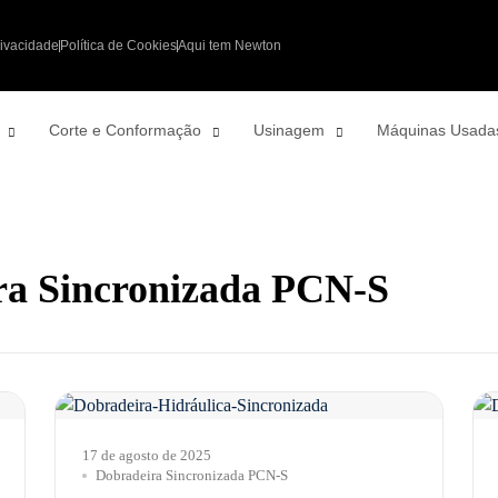
rivacidade
Política de Cookies
Aqui tem Newton
Corte e Conformação
Usinagem
Máquinas Usada
ra Sincronizada PCN-S
17 de agosto de 2025
Dobradeira Sincronizada PCN-S