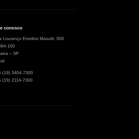
le conosco
 Lourenço Emelino Masutti, 500
484-160
eira – SP
sil
5 (19) 3404-7300
 (19) 2114-7300