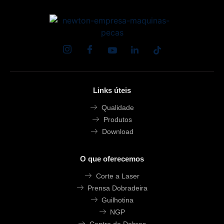
s
i
d
a
d
e
.
.
Links úteis
.
Qualidade
.
Produtos
*
Download
*
O que oferecemos
Corte a Laser
Prensa Dobradeira
Guilhotina
NGP