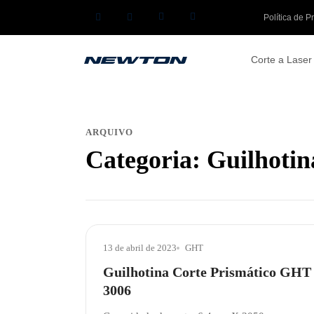
Política de P
Corte a Laser
ARQUIVO
Categoria:
Guilhotin
13 de abril de 2023
GHT
Guilhotina Corte Prismático GHT
3006