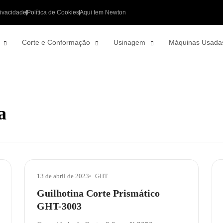
rivacidade
Política de Cookies
Aqui tem Newton
Corte e Conformação
Usinagem
Máquinas Usada
a
13 de abril de 2023
GHT
Guilhotina Corte Prismático
GHT-3003