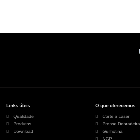
Links úteis
O que oferecemos
Qualidade
Corte a Laser
Produtos
Prensa Dobradeira
Download
Guilhotina
NGP