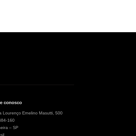
le conosco
 Lourenço Emelino Masutti, 500
484-160
eira – SP
sil