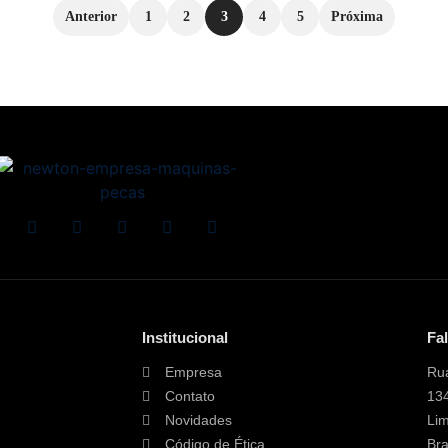
Anterior
1
2
3
4
5
Próxima
Institucional
Fa
Empresa
Rua
Contato
13
Novidades
Lim
Código de Ética
Bra