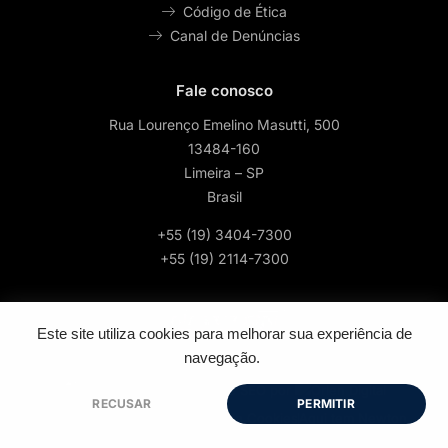
Código de Ética
Canal de Denúncias
Fale conosco
Rua Lourenço Emelino Masutti, 500
13484-160
Limeira – SP
Brasil
+55 (19) 3404-7300
+55 (19) 2114-7300
Este site utiliza cookies para melhorar sua experiência de
navegação.
2026 © Todos os direitos reservados | Feito por
- Google SEO por
RECUSAR
PERMITIR
Política de Privacidade
Política de Cookies
Aqui tem Newton