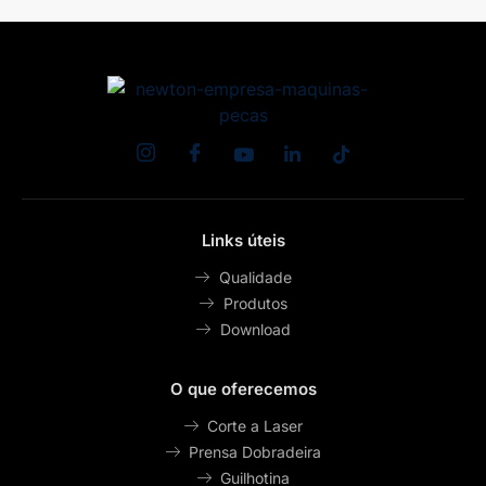
s
s
i
d
a
d
e
.
.
Links úteis
.
Qualidade
.
Produtos
*
Download
*
O que oferecemos
Corte a Laser
Prensa Dobradeira
Guilhotina