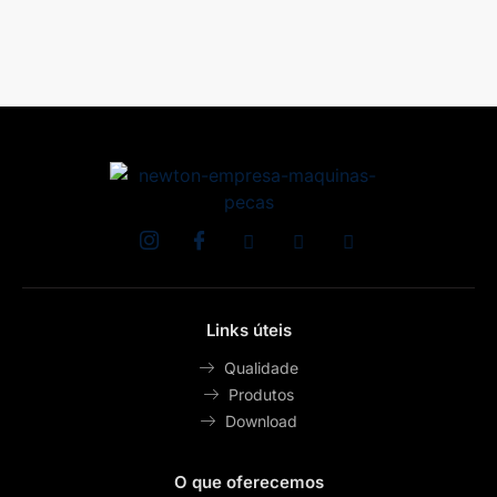
n
o
e
c
e
s
s
i
d
a
d
e
.
.
Links úteis
.
Qualidade
.
Produtos
*
Download
*
O que oferecemos