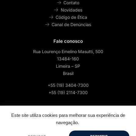
Contato
Novidades
Código de Ética
Canal de Denúncias
Fale conosco
Rua Lourenço Emelino Masutti, 500
13484-160
Limeira – SP
Brasil
+55 (19) 3404-7300
+55 (19) 2114-7300
Este site utiliza cookies para melhorar sua experiência de
navegação.
2026 © Todos os direitos reservados | Feito por
- Google SEO por