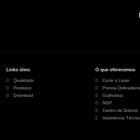
i
d
a
d
e
.
.
.
.
*
*
Links úteis
O que oferecemos
Qualidade
Corte a Laser
Produtos
Prensa Dobradeira
Download
Guilhotina
NGP
Centro de Dobras
Assistência Técnic