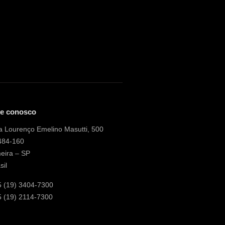
le conosco
 Lourenço Emelino Masutti, 500
484-160
eira – SP
sil
5 (19) 3404-7300
 (19) 2114-7300