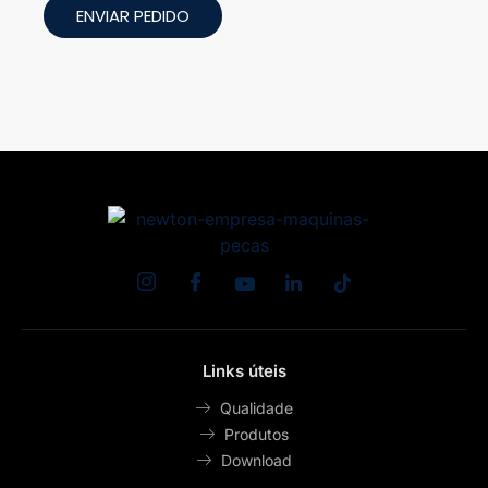
i
ENVIAR PEDIDO
a
c
n
o
e
c
e
s
s
i
d
a
d
e
.
.
Links úteis
.
Qualidade
.
Produtos
*
Download
*