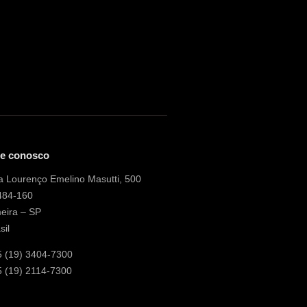
le conosco
 Lourenço Emelino Masutti, 500
484-160
eira – SP
sil
5 (19) 3404-7300
 (19) 2114-7300