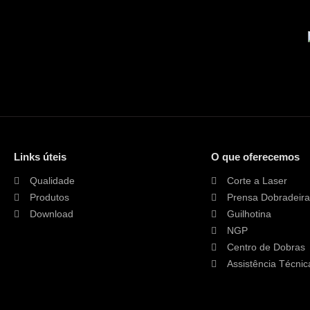
s
i
d
a
d
e
.
.
.
.
*
*
Links úteis
O que oferecemos
Qualidade
Corte a Laser
Produtos
Prensa Dobradeira
Download
Guilhotina
NGP
Centro de Dobras
Assistência Técnic